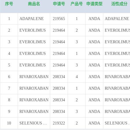
序号
商品名
申请号
产品号
申请类型
活性成分
1
ADAPALENE
219565
1
ANDA
ADAPALENE
2
EVEROLIMUS
219464
2
ANDA
EVEROLIMU
3
EVEROLIMUS
219464
3
ANDA
EVEROLIMU
4
EVEROLIMUS
219464
1
ANDA
EVEROLIMU
5
EVEROLIMUS
219464
3
ANDA
EVEROLIMU
6
RIVAROXABAN
208334
4
ANDA
RIVAROXAB
7
RIVAROXABAN
208334
1
ANDA
RIVAROXAB
8
RIVAROXABAN
208334
2
ANDA
RIVAROXAB
9
RIVAROXABAN
208334
3
ANDA
RIVAROXAB
10
SELENIOUS ACID
219322
2
ANDA
SELENI