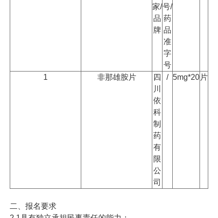
家/
号/
品
药
牌
品
准
字
号
1
非那雄胺片
四
/
5mg*20
片
川
依
科
制
药
有
限
公
司
二、报名要求
2.1具有独立承担民事责任的能力；