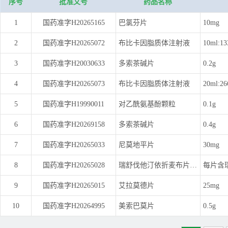
序号
批准文号
药品名称
1
国药准字H20265165
巴氯芬片
10mg
2
国药准字H20265072
布比卡因脂质体注射液
10ml:1
3
国药准字H20030633
多索茶碱片
0.2g
4
国药准字H20265073
布比卡因脂质体注射液
20ml:2
5
国药准字H19990011
对乙酰氨基酚颗粒
0.1g
6
国药准字H20269158
多索茶碱片
0.4g
7
国药准字H20265033
尼莫地平片
30mg
8
国药准字H20265028
瑞舒伐他汀依折麦布片（Ⅰ）
9
国药准字H20265015
艾拉莫德片
25mg
10
国药准字H20264995
美索巴莫片
0.5g