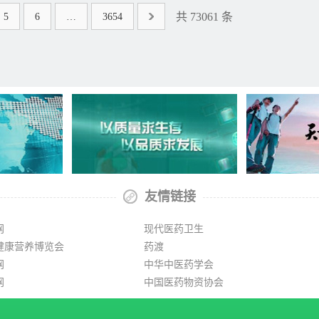
共
73061
条
5
6
…
3654
友情链接
网
现代医药卫生
健康营养博览会
药渡
网
中华中医药学会
网
中国医药物资协会