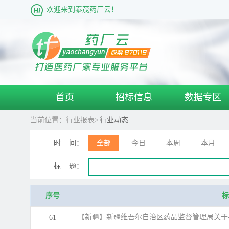
欢迎来到泰茂药厂云！
首页
招标信息
数据专区
当前位置：
行业报表>
行业动态
时 间：
全部
今日
本周
本月
标 题：
序号
标
【新疆】新疆维吾尔自治区药品监督管理局关于
61