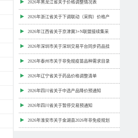
2026年黑龙江省关于价格调整情况表
2026年浙江省关于下调联动（采购）价格产
品
2026年江西省关于京津冀3+N联盟接续集采
等项目中选药品信息更新表
2026年深圳市关于深圳交易平台同步药品挂
网数据目录（20260731批次）
2026年泰州市关于非免规疫苗品种需求目录
2026年辽宁省关于药品价格调整清单
2026年四川省关于中选产品降价预通知
2026年四川省关于暂停交易预通知
2026年淮安市关于金湖县2026年非免疫规划
疫苗遴选结果汇总表